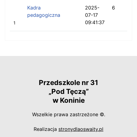
Kadra
2025-
6
pedagogiczna
07-17
09:41:37
1
Przedszkole nr 31
„Pod Tęczą”
w Koninie
Wszelkie prawa zastrzeżone ©.
otwiera się w
Realizacja
stronydlaoswaity.pl