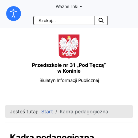
Ważne linki
Przejdź
Przejdź
Przejdź
Przejdź
Szukaj
do
do
do
do
treści
menu
wyszukiwarki
mapy
głównej
nawigacyjnego
strony
Przedszkole nr 31 „Pod Tęczą”
w Koninie
Biuletyn Informacji Publicznej
Jesteś tutaj:
Start
Kadra pedagogiczna
Kadra pedagogiczna