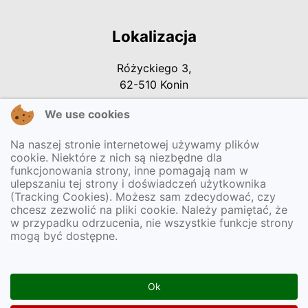
Lokalizacja
Różyckiego 3,
62-510 Konin
We use cookies
Kontakt
Na naszej stronie internetowej używamy plików
cookie. Niektóre z nich są niezbędne dla
Tel. 63 242 07 78
funkcjonowania strony, inne pomagają nam w
ulepszaniu tej strony i doświadczeń użytkownika
E-mail:
sekretariat@przedszkole31-konin.pl
(Tracking Cookies). Możesz sam zdecydować, czy
chcesz zezwolić na pliki cookie. Należy pamiętać, że
w przypadku odrzucenia, nie wszystkie funkcje strony
mogą być dostępne.
Informacje
Deklaracja dostepności
Ok
Dokumenty dostępności
(ETR - Easy to read, Tekst odczytywany maszynowo,