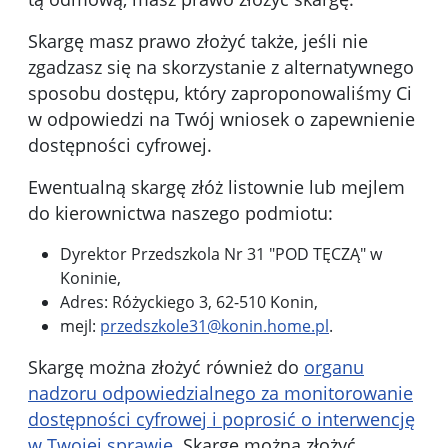
Skargę masz prawo złożyć także, jeśli nie
zgadzasz się na skorzystanie z alternatywnego
sposobu dostępu, który zaproponowaliśmy Ci
w odpowiedzi na Twój wniosek o zapewnienie
dostępności cyfrowej.
Ewentualną skargę złóż listownie lub mejlem
do kierownictwa naszego podmiotu:
Dyrektor Przedszkola Nr 31 "POD TĘCZĄ" w
Koninie
,
Adres:
Różyckiego 3, 62-510 Konin
,
mejl:
przedszkole31@konin.home.pl
.
Skargę można złożyć również do
organu
nadzoru odpowiedzialnego za monitorowanie
dostępności cyfrowej i poprosić o interwencję
w Twojej sprawie
. Skargę można złożyć