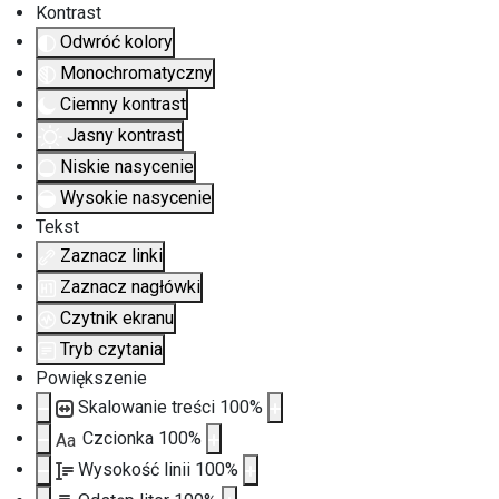
Kontrast
Odwróć kolory
Monochromatyczny
Ciemny kontrast
Jasny kontrast
Niskie nasycenie
Wysokie nasycenie
Tekst
Zaznacz linki
Zaznacz nagłówki
Czytnik ekranu
Tryb czytania
Powiększenie
Skalowanie treści
100
%
Czcionka
100
%
Aa
Wysokość linii
100
%