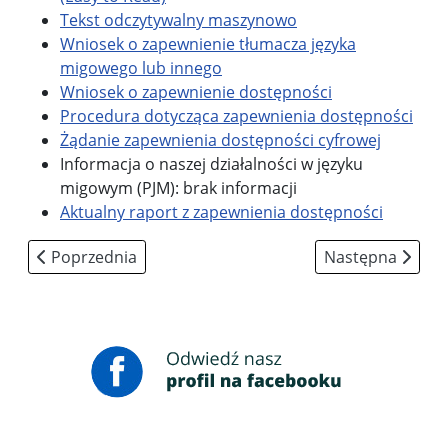
Tekst odczytywalny maszynowo
Wniosek o zapewnienie tłumacza języka
migowego lub innego
Wniosek o zapewnienie dostępności
Procedura dotycząca zapewnienia dostępności
Żądanie zapewnienia dostępności cyfrowej
Informacja o naszej działalności w języku
migowym (PJM): brak informacji
Aktualny raport z zapewnienia dostępności
Poprzednia strona: KLAUZULA INFORMACYJNA DLA R
Następna strona:
Poprzednia
Następna