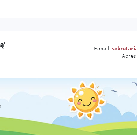
ą"
E-mail:
sekretari
Adres
e