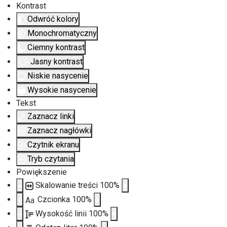
Kontrast
Odwróć kolory
Monochromatyczny
Ciemny kontrast
Jasny kontrast
Niskie nasycenie
Wysokie nasycenie
Tekst
Zaznacz linki
Zaznacz nagłówki
Czytnik ekranu
Tryb czytania
Powiększenie
Skalowanie treści
100
%
Czcionka
100
%
Aa
Wysokość linii
100
%