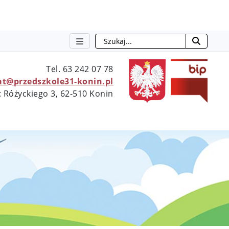
Szukaj
otwie
Tel. 63 242 07 78
at@przedszkole31-konin.pl
: Różyckiego 3, 62-510 Konin