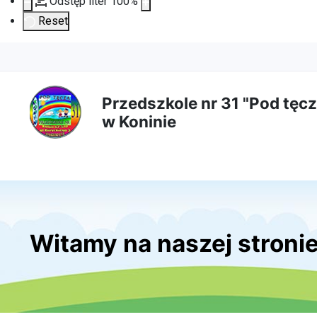
Odstęp liter
100
%
Reset
Przejdź
Przejdź
Przejdź
Przejdź
do
do
do
do
Przedszkole nr 31 "Pod tęcz
w Koninie
treści
menu
wyszukiwarki
mapy
głównej
nawigacyjnego
strony
Witamy na naszej stroni