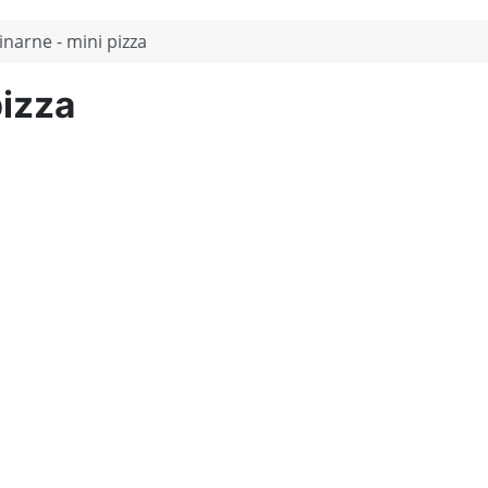
inarne - mini pizza
pizza
cie otworzy zdjęcie w powiększeniu
Kliknięcie otworz