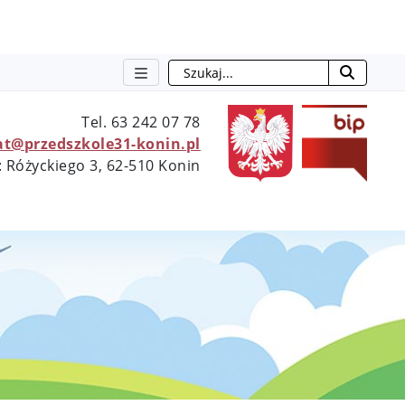
Szukaj
otwie
Tel. 63 242 07 78
at@przedszkole31-konin.pl
: Różyckiego 3, 62-510 Konin