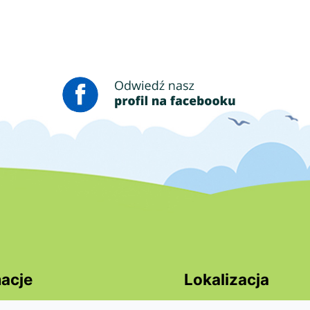
nej zawartości artykułu: Sprzątanie Świata
acje
Lokalizacja
cja dostepności
Różyckiego 3,