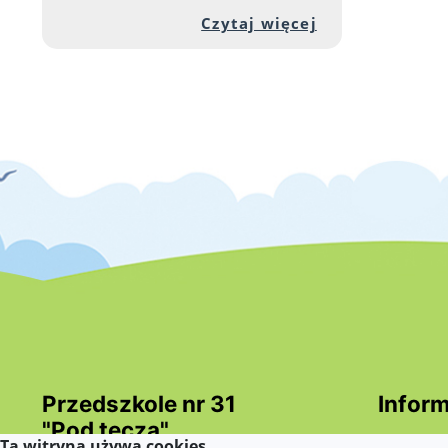
Przejdź do peł
Czytaj więcej
Przedszkole nr 31
Inform
"Pod tęczą"
Deklara
Ta witryna używa cookies