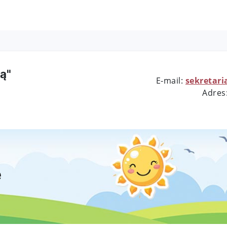
ą"
E-mail:
sekretari
Adres
e