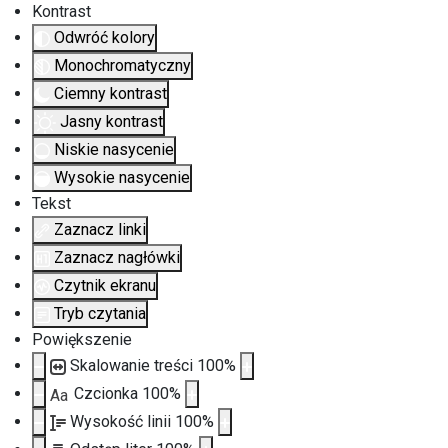
Kontrast
Odwróć kolory
Monochromatyczny
Ciemny kontrast
Jasny kontrast
Niskie nasycenie
Wysokie nasycenie
Tekst
Zaznacz linki
Zaznacz nagłówki
Czytnik ekranu
Tryb czytania
Powiększenie
Skalowanie treści
100
%
Czcionka
100
%
Aa
Wysokość linii
100
%