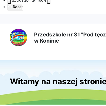
Odstęp liter
100
%
Reset
Przejdź
Przejdź
Przejdź
Przejdź
do
do
do
do
Przedszkole nr 31 "Pod tęcz
w Koninie
treści
menu
wyszukiwarki
mapy
głównej
nawigacyjnego
strony
Witamy na naszej stroni