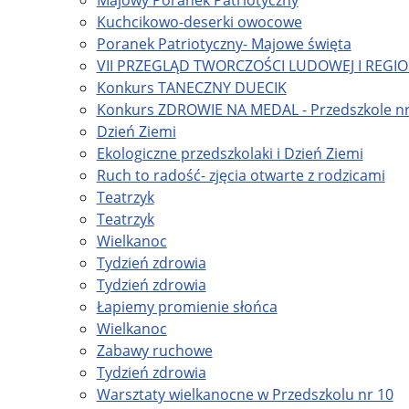
Majowy Poranek Patriotyczny
Kuchcikowo-deserki owocowe
Poranek Patriotyczny- Majowe święta
VII PRZEGLĄD TWORCZOŚCI LUDOWEJ I REG
Konkurs TANECZNY DUECIK
Konkurs ZDROWIE NA MEDAL - Przedszkole nr
Dzień Ziemi
Ekologiczne przedszkolaki i Dzień Ziemi
Ruch to radość- zjęcia otwarte z rodzicami
Teatrzyk
Teatrzyk
Wielkanoc
Tydzień zdrowia
Tydzień zdrowia
Łapiemy promienie słońca
Wielkanoc
Zabawy ruchowe
Tydzień zdrowia
Warsztaty wielkanocne w Przedszkolu nr 10