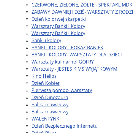
CZERWONE, ZIELONE, ŻÓŁTE - SPEKTAKL MDK
ZABAWY DAWNIEJ I DZIŚ- WARSZTATY Z RODZ
Dzień kolorwej skarpetki
Warsztaty Bańki i Kolory
Warsztaty Bańki i Kolory
Bańki i kolory
BAŃKI I KOLORY - POKAZ BANIEK
BAŃKI I KOLORY- WARSZTATY DLA DZIECI
Warsztaty kulinarne- GOFRY
Warsztaty - JESTEŚ KIMŚ WYJĄTKOWYM
Kino Helios
Dzień Kobiet
Pierwsza pomoc- warsztaty
Dzień Dinozaura
Bal karnawałowy
Bal karnawałowy
WALENTYNKI
Dzień Bezpiecznego Internetu