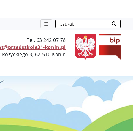
Szukaj
otwie
Tel. 63 242 07 78
at@przedszkole31-konin.pl
: Różyckiego 3, 62-510 Konin