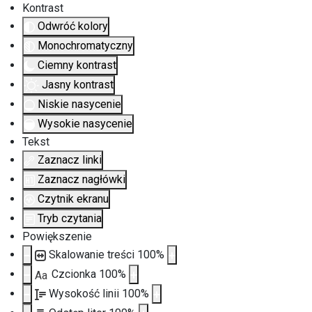
Kontrast
Odwróć kolory
Monochromatyczny
Ciemny kontrast
Jasny kontrast
Niskie nasycenie
Wysokie nasycenie
Tekst
Zaznacz linki
Zaznacz nagłówki
Czytnik ekranu
Tryb czytania
Powiększenie
Skalowanie treści
100
%
Czcionka
100
%
Aa
Wysokość linii
100
%