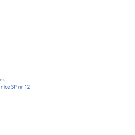
łek
nice SP nr 12