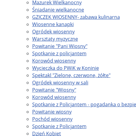
Mazurek Wielkanocny
Śniadanie wielkanocne
GZICZEK WIOSENNY- zabawa kulinarna
Wiosenne kanapki
Ogródek wiosenny
Warsztaty myzyczne
Powitanie "Pani Wiosny"
Spotkanie z policjantem
Korowód wiosenny
Wycieczka do PWiK w Koninie
Spektakl "Zielone, czerwone, żółte"
Ogródek wiosenny w sali
Powitanie "Wiosny"
Korowód wiosenny
Spotkanie z Policjantem - pogadanka o bezpi
Powitanie wiosny
Pochód wiosenny
Spotkanie z Policjantem
Dzień Kobiet