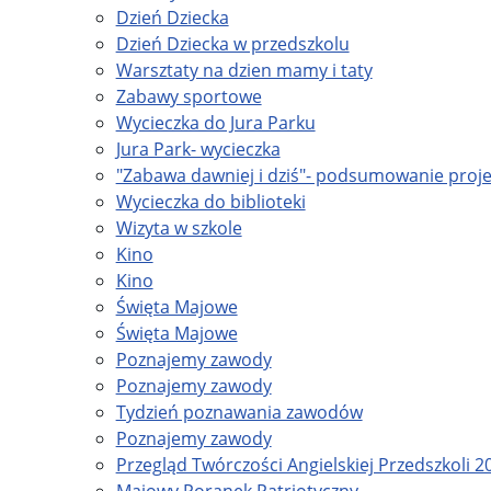
Dzień Dziecka
Dzień Dziecka w przedszkolu
Warsztaty na dzien mamy i taty
Zabawy sportowe
Wycieczka do Jura Parku
Jura Park- wycieczka
"Zabawa dawniej i dziś"- podsumowanie pro
Wycieczka do biblioteki
Wizyta w szkole
Kino
Kino
Święta Majowe
Święta Majowe
Poznajemy zawody
Poznajemy zawody
Tydzień poznawania zawodów
Poznajemy zawody
Przegląd Twórczości Angielskiej Przedszkoli 2