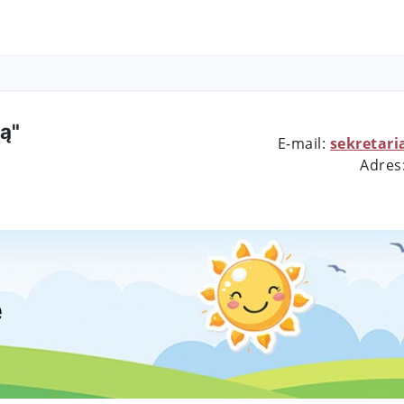
ą"
E-mail:
sekretari
Adres
e