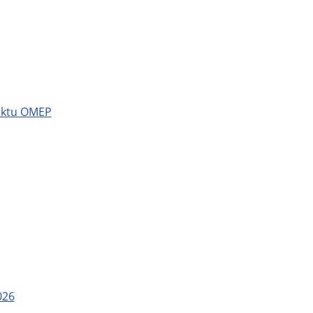
jektu OMEP
026