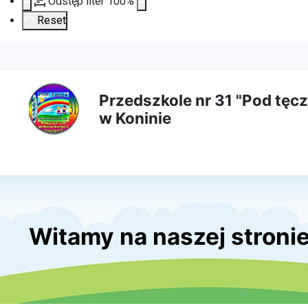
Odstęp liter
100
%
Reset
Przejdź
Przejdź
Przejdź
Przejdź
do
do
do
do
Przedszkole nr 31 "Pod tęcz
w Koninie
treści
menu
wyszukiwarki
mapy
głównej
nawigacyjnego
strony
Witamy na naszej stroni