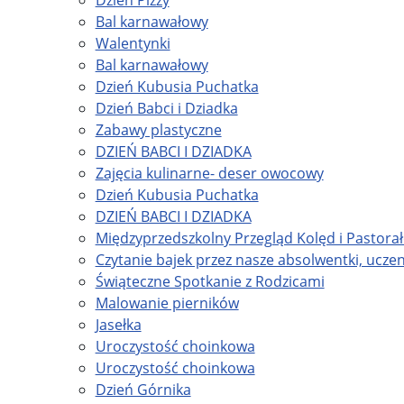
Dzień Pizzy
Bal karnawałowy
Walentynki
Bal karnawałowy
Dzień Kubusia Puchatka
Dzień Babci i Dziadka
Zabawy plastyczne
DZIEŃ BABCI I DZIADKA
Zajęcia kulinarne- deser owocowy
Dzień Kubusia Puchatka
DZIEŃ BABCI I DZIADKA
Międzyprzedszkolny Przegląd Kolęd i Pastora
Czytanie bajek przez nasze absolwentki, uczen
Świąteczne Spotkanie z Rodzicami
Malowanie pierników
Jasełka
Uroczystość choinkowa
Uroczystość choinkowa
Dzień Górnika