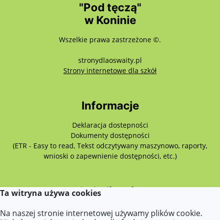
"Pod tęczą"
w Koninie
Wszelkie prawa zastrzeżone ©.
stronydlaoswaity.pl
otwiera się w nowy
Strony internetowe dla szkół
Informacje
Deklaracja dostepności
Dokumenty dostępności
(ETR - Easy to read, Tekst odczytywany maszynowo, raporty,
wnioski o zapewnienie dostępności, etc.)
Lokalizacja
Ta witryna używa cookies
Różyckiego 3,
Na naszej stronie internetowej używamy plików cookie.