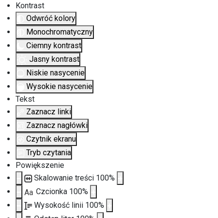
Kontrast
Odwróć kolory
Monochromatyczny
Ciemny kontrast
Jasny kontrast
Niskie nasycenie
Wysokie nasycenie
Tekst
Zaznacz linki
Zaznacz nagłówki
Czytnik ekranu
Tryb czytania
Powiększenie
Skalowanie treści
100
%
Czcionka
100
%
Aa
Wysokość linii
100
%