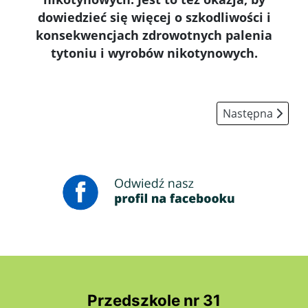
dowiedzieć się więcej o szkodliwości i
konsekwencjach zdrowotnych palenia
tytoniu i wyrobów nikotynowych.
Następna strona:
Następna
Przedszkole nr 31