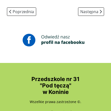
Poprzednia strona: Przegląd Twórczości Angielskiej Prz
Następna strona
Poprzednia
Następna
Przedszkole nr 31
"Pod tęczą"
w Koninie
Wszelkie prawa zastrzeżone ©.