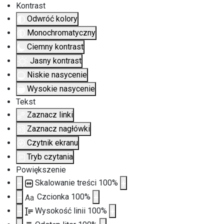
Kontrast
Odwróć kolory
Monochromatyczny
Ciemny kontrast
Jasny kontrast
Niskie nasycenie
Wysokie nasycenie
Tekst
Zaznacz linki
Zaznacz nagłówki
Czytnik ekranu
Tryb czytania
Powiększenie
Skalowanie treści
100
%
Czcionka
100
%
Aa
Wysokość linii
100
%