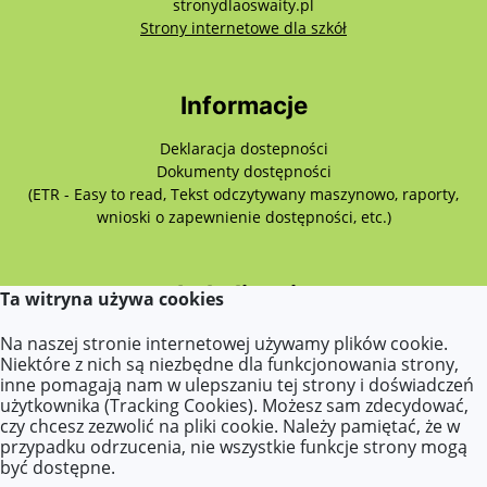
stronydlaoswaity.pl
otwiera się w nowy
Strony internetowe dla szkół
Informacje
Deklaracja dostepności
Dokumenty dostępności
(ETR - Easy to read, Tekst odczytywany maszynowo, raporty,
wnioski o zapewnienie dostępności, etc.)
Lokalizacja
Ta witryna używa cookies
Różyckiego 3,
Na naszej stronie internetowej używamy plików cookie.
62-510 Konin
Niektóre z nich są niezbędne dla funkcjonowania strony,
inne pomagają nam w ulepszaniu tej strony i doświadczeń
użytkownika (Tracking Cookies). Możesz sam zdecydować,
czy chcesz zezwolić na pliki cookie. Należy pamiętać, że w
Kontakt
przypadku odrzucenia, nie wszystkie funkcje strony mogą
być dostępne.
Tel. 63 242 07 78