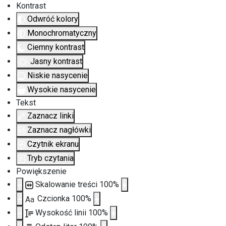
Kontrast
Odwróć kolory
Monochromatyczny
Ciemny kontrast
Jasny kontrast
Niskie nasycenie
Wysokie nasycenie
Tekst
Zaznacz linki
Zaznacz nagłówki
Czytnik ekranu
Tryb czytania
Powiększenie
Skalowanie treści
100
%
Czcionka
100
%
Aa
Wysokość linii
100
%