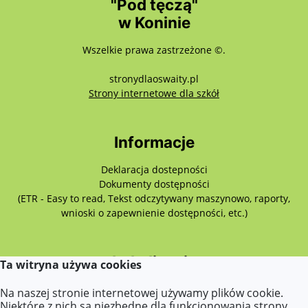
"Pod tęczą"
w Koninie
Wszelkie prawa zastrzeżone ©.
stronydlaoswaity.pl
otwiera się w nowy
Strony internetowe dla szkół
Informacje
Deklaracja dostepności
Dokumenty dostępności
(ETR - Easy to read, Tekst odczytywany maszynowo, raporty,
wnioski o zapewnienie dostępności, etc.)
Lokalizacja
Ta witryna używa cookies
Różyckiego 3,
Na naszej stronie internetowej używamy plików cookie.
62-510 Konin
Niektóre z nich są niezbędne dla funkcjonowania strony,