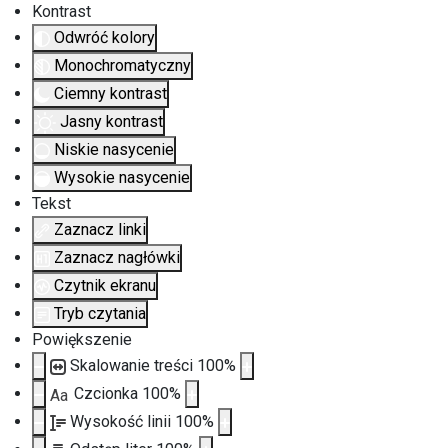
Kontrast
Odwróć kolory
Monochromatyczny
Ciemny kontrast
Jasny kontrast
Niskie nasycenie
Wysokie nasycenie
Tekst
Zaznacz linki
Zaznacz nagłówki
Czytnik ekranu
Tryb czytania
Powiększenie
Skalowanie treści
100
%
Czcionka
100
%
Aa
Wysokość linii
100
%