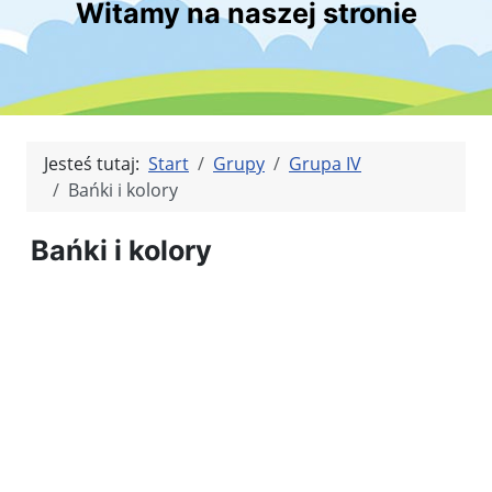
Witamy na naszej stronie
Jesteś tutaj:
Start
Grupy
Grupa IV
Bańki i kolory
Bańki i kolory
Kliknięci