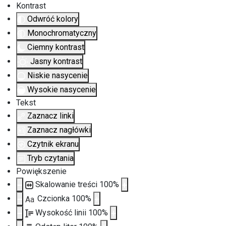
Kontrast
Odwróć kolory
Monochromatyczny
Ciemny kontrast
Jasny kontrast
Niskie nasycenie
Wysokie nasycenie
Tekst
Zaznacz linki
Zaznacz nagłówki
Czytnik ekranu
Tryb czytania
Powiększenie
Skalowanie treści
100
%
Czcionka
100
%
Aa
Wysokość linii
100
%