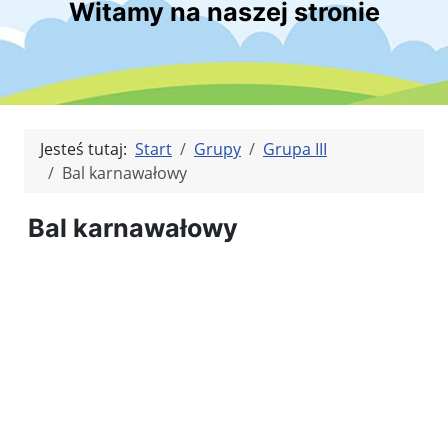
Witamy na naszej stronie
Jesteś tutaj:
Start
Grupy
Grupa III
Bal karnawałowy
Bal karnawałowy
Kliknięci