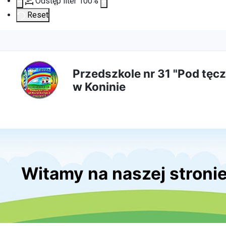
Odstęp liter
100
%
Reset
Przejdź
Przejdź
Przejdź
Przejdź
do
do
do
do
Przedszkole nr 31 "Pod tęcz
w Koninie
treści
menu
wyszukiwarki
mapy
głównej
nawigacyjnego
strony
Witamy na naszej stroni