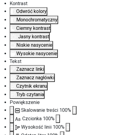
Kontrast
Odwróć kolory
Monochromatyczny
Ciemny kontrast
Jasny kontrast
Niskie nasycenie
Wysokie nasycenie
Tekst
Zaznacz linki
Zaznacz nagłówki
Czytnik ekranu
Tryb czytania
Powiększenie
Skalowanie treści
100
%
Czcionka
100
%
Aa
Wysokość linii
100
%