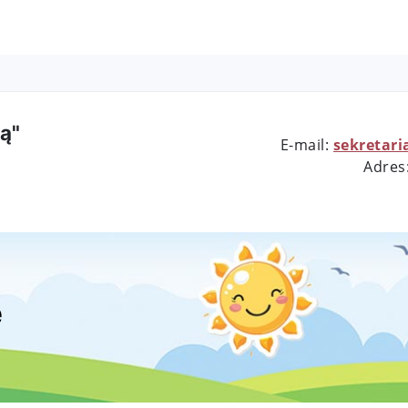
ą"
E-mail:
sekretari
Adres
e