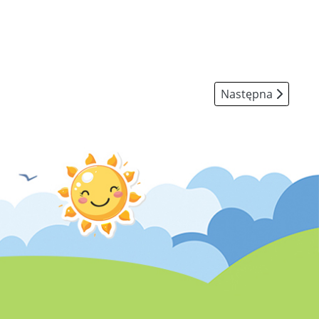
Następna strona: 
Następna