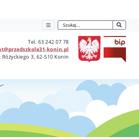
Szukaj
otwie
Tel. 63 242 07 78
at@przedszkole31-konin.pl
: Różyckiego 3, 62-510 Konin