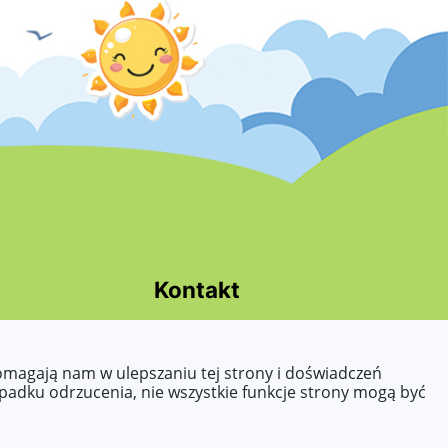
Kontakt
Tel. 63 242 07 78
E-mail:
sekretariat@przedszkole31-
pomagają nam w ulepszaniu tej strony i doświadczeń
konin.pl
ypadku odrzucenia, nie wszystkie funkcje strony mogą być