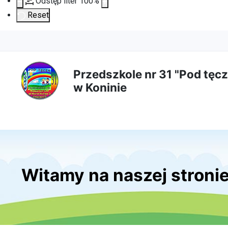
Odstęp liter
100
%
Reset
Przejdź
Przejdź
Przejdź
Przejdź
do
do
do
do
Przedszkole nr 31 "Pod tęcz
w Koninie
treści
menu
wyszukiwarki
mapy
głównej
nawigacyjnego
strony
Witamy na naszej stroni