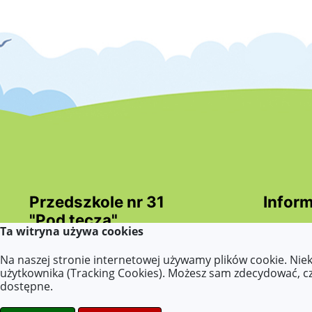
Przedszkole nr 31
Inform
"Pod tęczą"
Deklara
Ta witryna używa cookies
w Koninie
Dokumen
Na naszej stronie internetowej używamy plików cookie. Nie
(ETR - E
Wszelkie prawa zastrzeżone ©.
użytkownika (Tracking Cookies). Możesz sam zdecydować, czy
odczyty
dostępne.
wnioski
stronydlaoswaity.pl
dostępno
otwiera się w nowym oknie
Strony internetowe dla szkół