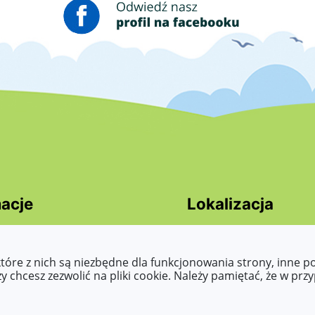
acje
Lokalizacja
cja dostepności
Różyckiego 3,
ty dostępności
62-510 Konin
które z nich są niezbędne dla funkcjonowania strony, inne 
asy to read, Tekst
 chcesz zezwolić na pliki cookie. Należy pamiętać, że w prz
wany maszynowo, raporty,
 o zapewnienie
ści, etc.)