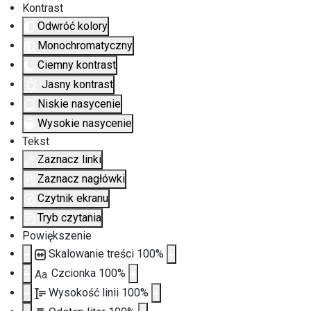
Kontrast
Odwróć kolory
Monochromatyczny
Ciemny kontrast
Jasny kontrast
Niskie nasycenie
Wysokie nasycenie
Tekst
Zaznacz linki
Zaznacz nagłówki
Czytnik ekranu
Tryb czytania
Powiększenie
Skalowanie treści
100
%
Czcionka
100
%
Aa
Wysokość linii
100
%