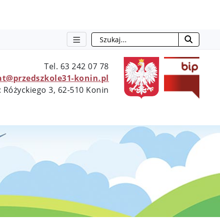
Szukaj
otwie
Tel. 63 242 07 78
at@przedszkole31-konin.pl
: Różyckiego 3, 62-510 Konin