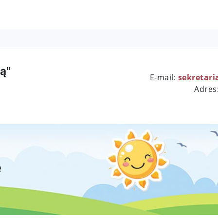
ą"
E-mail:
sekretari
Adres
e