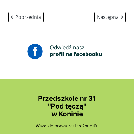
Poprzednia strona: Skargi i wnioski
Następna strona
Poprzednia
Następna
Przedszkole nr 31
"Pod tęczą"
w Koninie
Wszelkie prawa zastrzeżone ©.