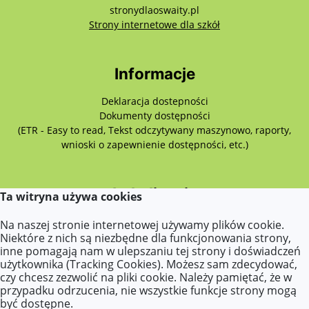
stronydlaoswaity.pl
otwiera się w nowy
Strony internetowe dla szkół
Informacje
Deklaracja dostepności
Dokumenty dostępności
(ETR - Easy to read, Tekst odczytywany maszynowo, raporty,
wnioski o zapewnienie dostępności, etc.)
Lokalizacja
Ta witryna używa cookies
Różyckiego 3,
Na naszej stronie internetowej używamy plików cookie.
62-510 Konin
Niektóre z nich są niezbędne dla funkcjonowania strony,
inne pomagają nam w ulepszaniu tej strony i doświadczeń
użytkownika (Tracking Cookies). Możesz sam zdecydować,
czy chcesz zezwolić na pliki cookie. Należy pamiętać, że w
Kontakt
przypadku odrzucenia, nie wszystkie funkcje strony mogą
być dostępne.