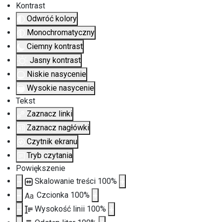
Kontrast
Odwróć kolory
Monochromatyczny
Ciemny kontrast
Jasny kontrast
Niskie nasycenie
Wysokie nasycenie
Tekst
Zaznacz linki
Zaznacz nagłówki
Czytnik ekranu
Tryb czytania
Powiększenie
Skalowanie treści
100
%
Czcionka
100
%
Aa
Wysokość linii
100
%