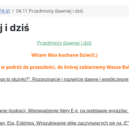
A VI
04.11 Przedmioty dawniej i dziś
 i dziś
Przedmioty dawniej i dziś
Witam Was kochane Dzieci!;)
 podróż do przeszłości, do której zabierzemy Wasze Ba
o to służyło?”. Rozpoznajcie i nazwijcie dawne i współczesne
ie ilustracji. Wprowadzenie litery E,e, na podstawie wyrazów:
an, Ela, Eskimos. Wyszukiwanie słów zaczynających się na „E”, 