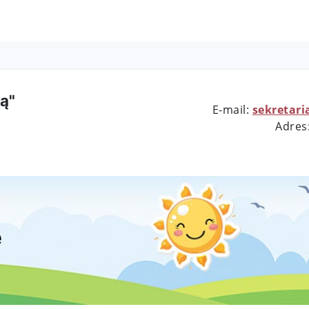
ą"
E-mail:
sekretari
Adres
e