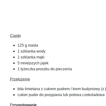
Ciasto
125 g masła
1 szklanka wody
1 szklanka mąki
5 mniejszych jajek
1 łyżeczka proszku do pieczenia
Przełożenie
bita śmietana z cukrem pudrem / krem budyniowy (z
cukier puder do posypania lub polewa czekoladowa
P
rzygotowanie