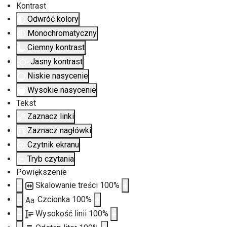
Kontrast
Odwróć kolory
Monochromatyczny
Ciemny kontrast
Jasny kontrast
Niskie nasycenie
Wysokie nasycenie
Tekst
Zaznacz linki
Zaznacz nagłówki
Czytnik ekranu
Tryb czytania
Powiększenie
Skalowanie treści
100
%
Czcionka
100
%
Aa
Wysokość linii
100
%