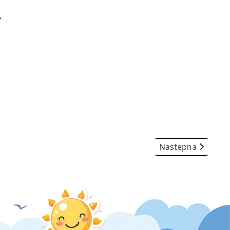
.
Następna strona: 
Następna