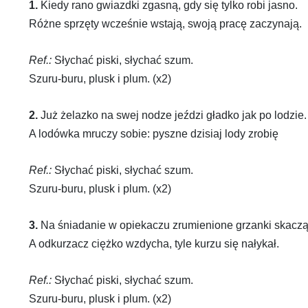
1.
Kiedy rano gwiazdki zgasną, gdy się tylko robi jasno.
Różne sprzęty wcześnie wstają, swoją pracę zaczynają.
Ref.:
Słychać piski, słychać szum.
Szuru-buru, plusk i plum. (x2)
2.
Już żelazko na swej nodze jeździ gładko jak po lodzie.
A lodówka mruczy sobie: pyszne dzisiaj lody zrobię
Ref.:
Słychać piski, słychać szum.
Szuru-buru, plusk i plum. (x2)
3.
Na śniadanie w opiekaczu zrumienione grzanki skaczą
A odkurzacz ciężko wzdycha, tyle kurzu się nałykał.
Ref.:
Słychać piski, słychać szum.
Szuru-buru, plusk i plum. (x2)