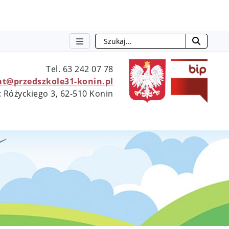
Szukaj
otwie
Tel. 63 242 07 78
at@przedszkole31-konin.pl
: Różyckiego 3, 62-510 Konin