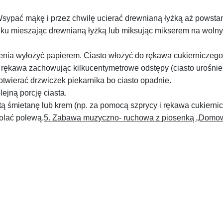
Wsypać mąkę i przez chwilę ucierać drewnianą łyżką aż powsta
ajku mieszając drewnianą łyżką lub miksując mikserem na woln
zenia wyłożyć papierem. Ciasto włożyć do rękawa cukierniczeg
 rękawa zachowując kilkucentymetrowe odstępy (ciasto urośnie 
 otwierać drzwiczek piekarnika bo ciasto opadnie.
lejną porcję ciasta.
itą śmietanę lub krem (np. za pomocą szprycy i rękawa cukiern
polać polewą.
5.
Zabawa muzyczno- ruchowa z piosenką „Domow