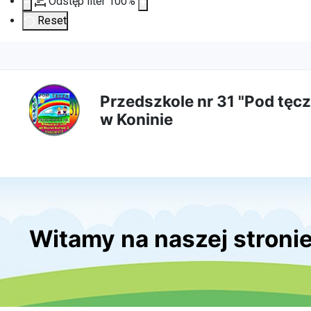
Odstęp liter
100
%
Reset
Przejdź
Przejdź
Przejdź
Przejdź
do
do
do
do
Przedszkole nr 31 "Pod tęcz
w Koninie
treści
menu
wyszukiwarki
mapy
głównej
nawigacyjnego
strony
Witamy na naszej stroni