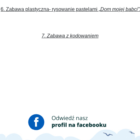
6. Zabawa plastyczna- rysowanie pastelami „
Dom mojej babci”
7. Zabawa z kodowaniem