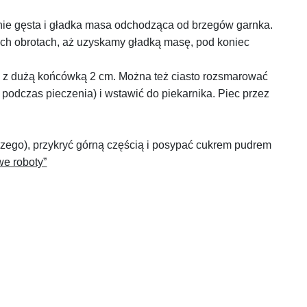
nie gęsta i gładka masa odchodząca od brzegów garnka.
ych obrotach, aż uzyskamy gładką masę, pod koniec
o z dużą końcówką 2 cm. Można też ciasto rozsmarować
podczas pieczenia) i wstawić do piekarnika. Piec przez
iczego), przykryć górną częścią i posypać cukrem pudrem
e roboty”